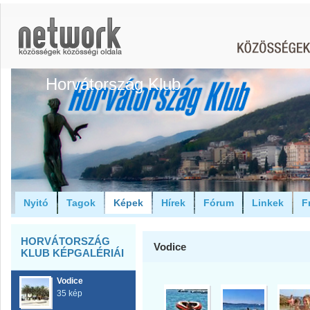
Horvátország Klub
Nyitó
Tagok
Képek
Hírek
Fórum
Linkek
F
HORVÁTORSZÁG
Vodice
KLUB KÉPGALÉRIÁI
Vodice
35 kép