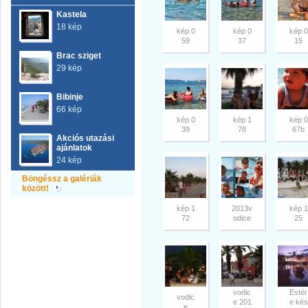
Kastela
18 kép
kép 0
kép 0
kép 0
59
37
15
Brac sziget
29 kép
Bibinje
66 kép
kép 0
kép 1
kép 0
39
78
67b
Akciós utazási
ajánlatok
24 kép
Böngéssz a galériák
között!
kép 1
2013v
kép 1
72
odice
25
vodic
Estér
vodic
e 201
e kés
e