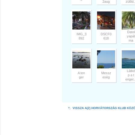
2aug
zülőd..
Datol
IMG_3
DSCF0
yapál
892
618
ma
Látké
A ten
Messz
p a t
ger
eség
enger..
VISSZA A(Z) HORVÁTORSZÁG KLUB KÖZ