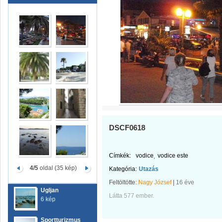
DSCF0618
Címkék:
vodice
vodice este
4/5
oldal (35 kép)
Kategória:
Utazás
Feltöltötte:
Nagy József
|
16 éve
Ugljan
Látta 577 ember.
6 kép
Sportturizmus