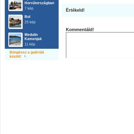
Horvátországban
7 kép
Értékeld!
Bol
25 kép
Kommentáld!
Medulin
Kamenjak
11 kép
Böngéssz a galériák
között!