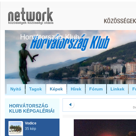
Horvátország Klub
Nyitó
Tagok
Képek
Hírek
Fórum
Linkek
F
HORVÁTORSZÁG
Di
KLUB KÉPGALÉRIÁI
Vodice
35 kép