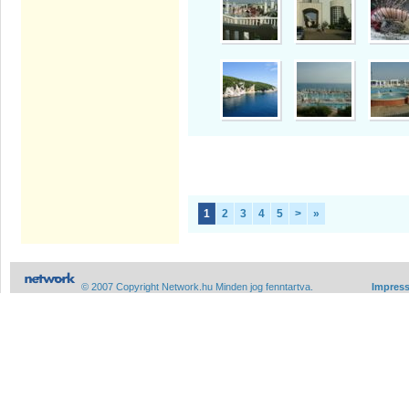
1
2
3
4
5
>
»
© 2007 Copyright Network.hu Minden jog fenntartva.
Impres