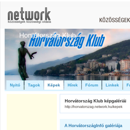
Horvátország Klub
Nyitó
Tagok
Képek
Hírek
Fórum
Linkek
F
Horvátország Klub képgalériái
http://horvatorszag.network.hu/kepek
A HorvátországInfó galériája