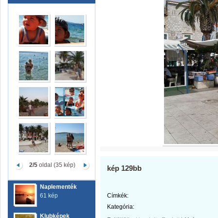
2/5
oldal (35 kép)
kép 129bb
Naplementék
61 kép
Címkék:
Kategória:
Klubképek