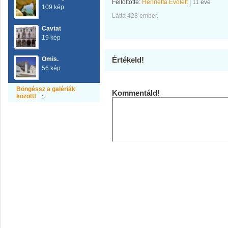
Feltöltötte:
Henrietta Evolett
|
11 éve
109 kép
Látta 428 ember.
Cavtat
19 kép
Omis.
Értékeld!
56 kép
Böngéssz a galériák
Kommentáld!
között!