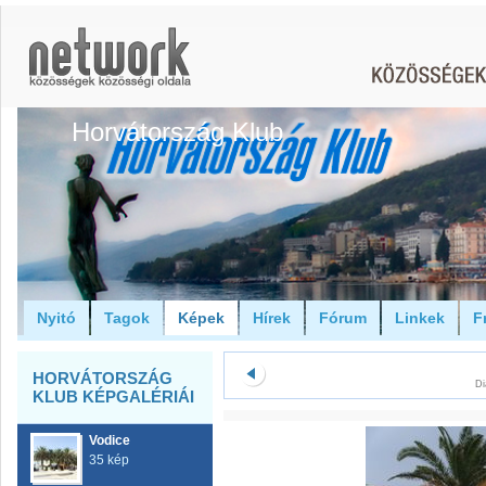
Horvátország Klub
Nyitó
Tagok
Képek
Hírek
Fórum
Linkek
F
HORVÁTORSZÁG
Di
KLUB KÉPGALÉRIÁI
Vodice
35 kép