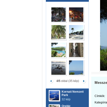
4/5
oldal (35 kép)
Messze
Kornati Nemzeti
Park
Címkék:
32 kép
Kategória
Orebic