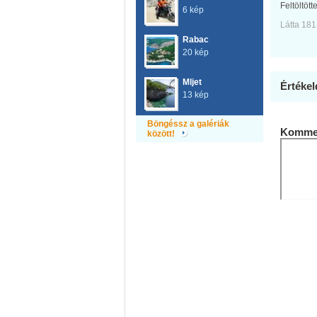
Feltöltött
6 kép
Látta 181
Rabac
20 kép
Mljet
Értékel
13 kép
Böngéssz a galériák
Kommen
között!