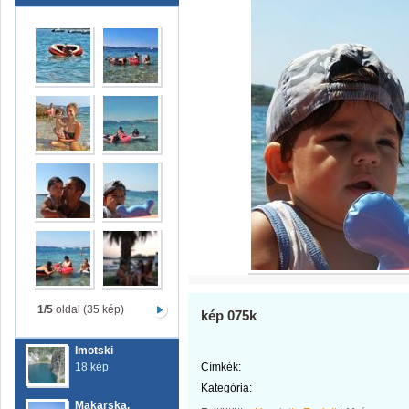
1/5
oldal (35 kép)
kép 075k
Imotski
18 kép
Címkék:
Kategória:
Makarska.