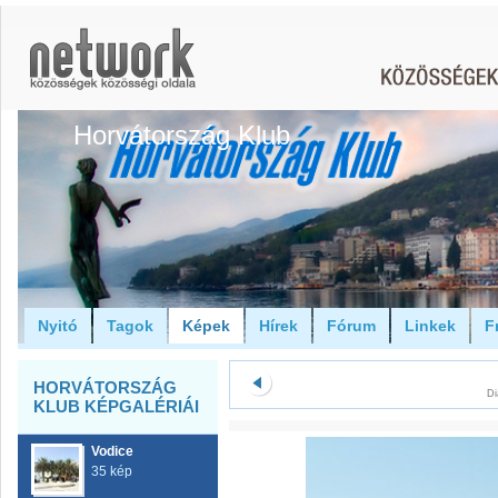
Horvátország Klub
Nyitó
Tagok
Képek
Hírek
Fórum
Linkek
F
HORVÁTORSZÁG
Di
KLUB KÉPGALÉRIÁI
Vodice
35 kép