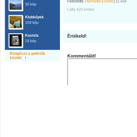
Feltöltötte:
Henrietta Evolett
|
11 éve
30 kép
Látta 420 ember.
Klubképek
109 kép
Kastela
Értékeld!
18 kép
Böngéssz a galériák
Kommentáld!
között!