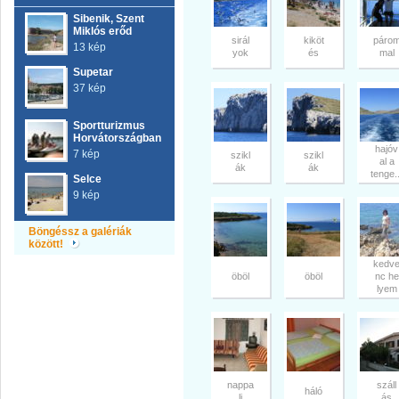
Sibenik, Szent
Miklós erőd
sirál
kiköt
páro
13 kép
yok
és
mal
Supetar
37 kép
Sportturizmus
Horvátországban
hajóv
7 kép
szikl
szikl
al a
ák
ák
tenge..
Selce
9 kép
Böngéssz a galériák
között!
kedv
öböl
öböl
nc he
lyem
nappa
száll
háló
li
ás