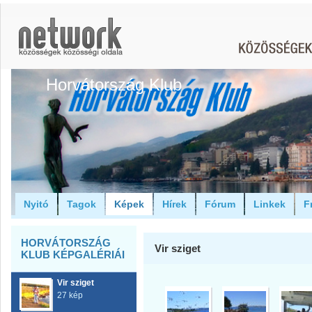
Horvátország Klub
Nyitó
Tagok
Képek
Hírek
Fórum
Linkek
F
HORVÁTORSZÁG
Vir sziget
KLUB KÉPGALÉRIÁI
Vir sziget
27 kép