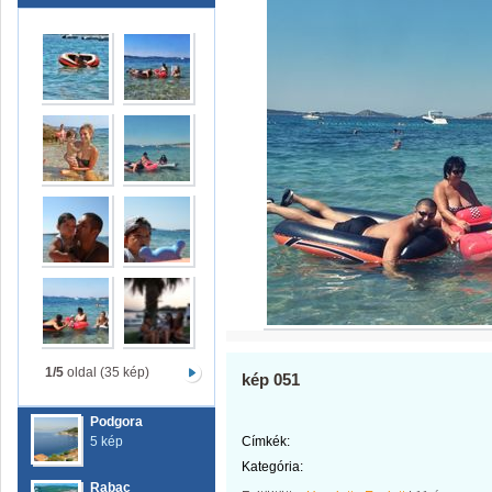
1/5
oldal (35 kép)
kép 051
Podgora
5 kép
Címkék:
Kategória:
Rabac