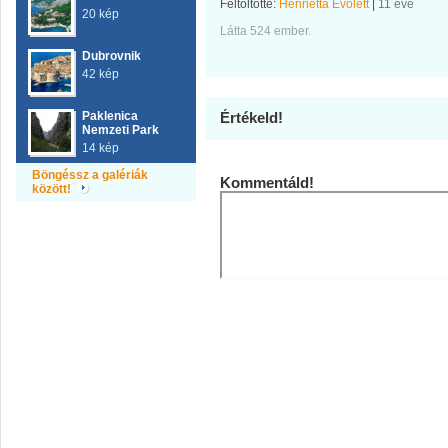
Feltöltötte:
Henrietta Evolett
|
11 éve
20 kép
Látta 524 ember.
Dubrovnik
42 kép
Paklenica
Értékeld!
Nemzeti Park
14 kép
Böngéssz a galériák
Kommentáld!
között!