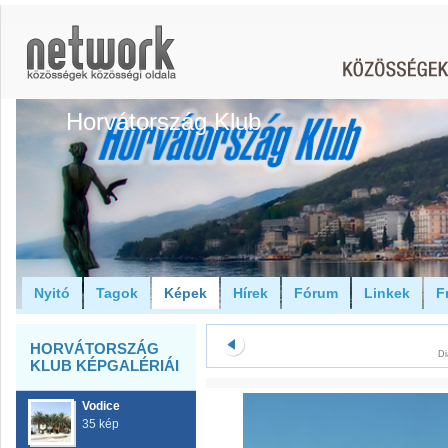
Horvátország Klub
Nyitó
Tagok
Képek
Hírek
Fórum
Linkek
F
HORVÁTORSZÁG
Di
KLUB KÉPGALÉRIÁI
Vodice
35 kép