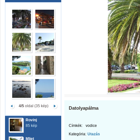
4/5
oldal (35 kép)
Datolyapálma
Rovinj
85 kép
Címkék:
vodice
Kategória:
Utazás
Mljet