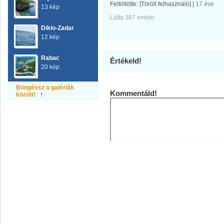
Feltöltötte:
[Törölt felhasználó]
|
17 éve
13 kép
Látta 387 ember.
Diklo-Zadar
12 kép
Rabac
Értékeld!
20 kép
Böngéssz a galériák
Kommentáld!
között!