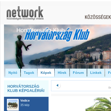
Horvátország Klub
Nyitó
Tagok
Képek
Hírek
Fórum
Linkek
F
HORVÁTORSZÁG
Di
KLUB KÉPGALÉRIÁI
Vodice
35 kép