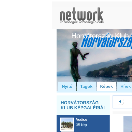
Horvátország Klub
Nyitó
Tagok
Képek
Hírek
HORVÁTORSZÁG
KLUB KÉPGALÉRIÁI
Vodice
35 kép