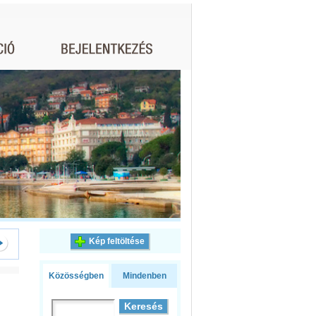
Kép feltöltése
Közösségben
Mindenben