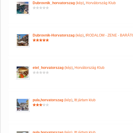
Dubrovnik_horvatorszag
(kép)
,
Horvátország Klub
Dubrovnik-Horvatorszag
(kép)
,
IRODALOM - ZENE - BARÁT
etel_horvatorszag
(kép)
,
Horvátország Klub
pula,horvatorszag
(kép)
,
Itt jártam klub
pula,horvatorszag
(kép)
,
Itt jártam klub