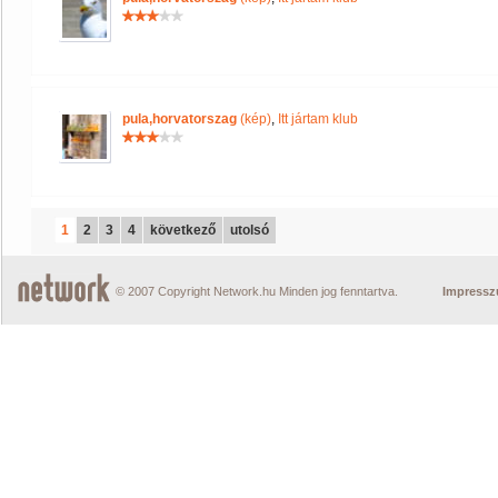
pula,horvatorszag
(kép)
,
Itt jártam klub
1
2
3
4
következő
utolsó
© 2007 Copyright Network.hu Minden jog fenntartva.
Impress