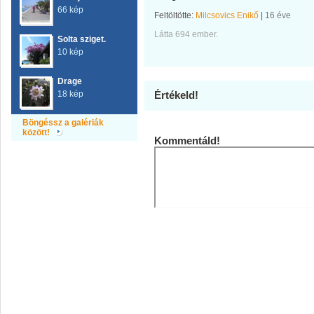
66 kép
Feltöltötte:
Milcsovics Enikő
|
16 éve
Látta 694 ember.
Solta sziget.
10 kép
Drage
18 kép
Értékeld!
Böngéssz a galériák
között!
Kommentáld!