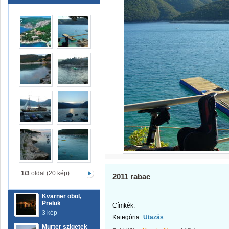
1/3
oldal (20 kép)
2011 rabac
Kvarner öböl,
Preluk
Címkék:
3 kép
Kategória:
Utazás
Murter szigetek