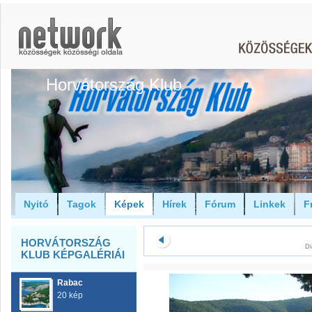
Horvátország Klub
Nyitó
Tagok
Képek
Hírek
Fórum
Linkek
F
HORVÁTORSZÁG
Di
KLUB KÉPGALÉRIÁI
Rabac
20 kép