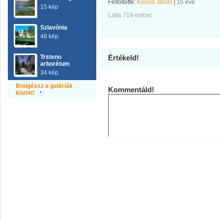
Feltöltötte:
Kocsis János
|
15 éve
15 kép
Látta 719 ember.
Szlavónia
48 kép
Trsteno
Értékeld!
arborétum
34 kép
Böngéssz a galériák
Kommentáld!
között!