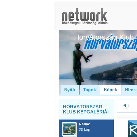
Horvátország Klub
Nyitó
Tagok
Képek
Hírek
HORVÁTORSZÁG
KLUB KÉPGALÉRIÁI
Rabac
20 kép