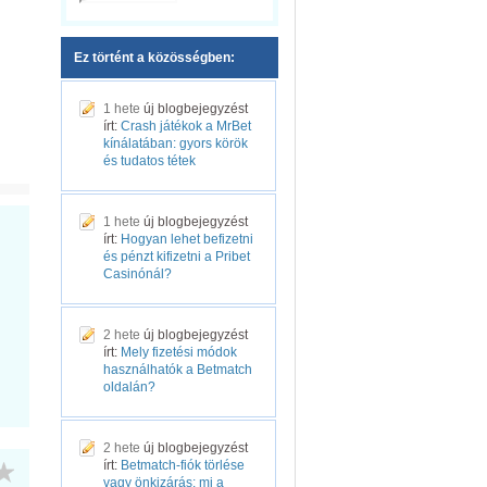
Ez történt a közösségben:
1 hete
új blogbejegyzést
írt:
Crash játékok a MrBet
kínálatában: gyors körök
és tudatos tétek
1 hete
új blogbejegyzést
írt:
Hogyan lehet befizetni
és pénzt kifizetni a Pribet
Casinónál?
2 hete
új blogbejegyzést
írt:
Mely fizetési módok
használhatók a Betmatch
oldalán?
2 hete
új blogbejegyzést
írt:
Betmatch-fiók törlése
vagy önkizárás: mi a