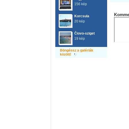
156 kép
Kommen
Korcsula
20 kép
Čiovo-sziget
19 kép
Böngéssz a galériák
között!