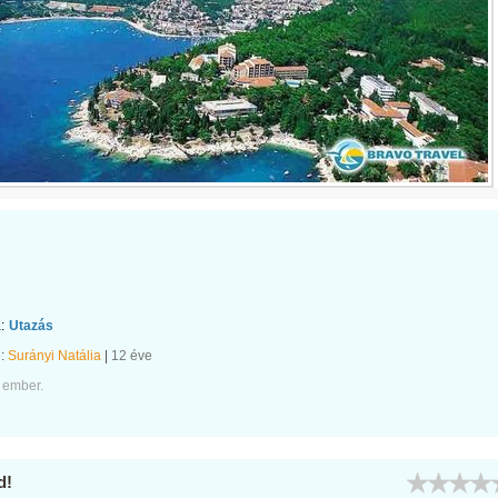
:
Utazás
e:
Surányi Natália
|
12 éve
 ember.
d!