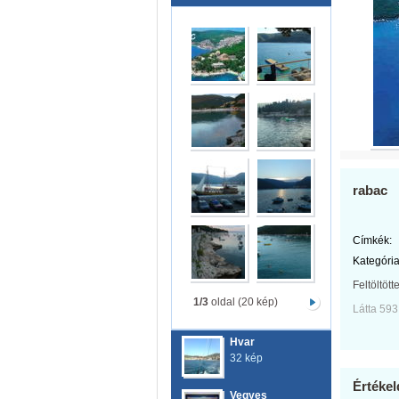
rabac
Címkék:
Kategória
Feltöltött
1/3
oldal (20 kép)
Látta 593
Hvar
32 kép
Értékel
Vegyes