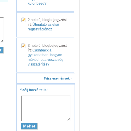
különbség?
2 hete
új blogbejegyzést
írt:
Útmutató az első
regisztrációhoz
3 hete
új blogbejegyzést
írt:
Cashback a
gyakorlatban: hogyan
működhet a veszteség-
visszatérítés?
Friss események »
Szólj hozzá te is!