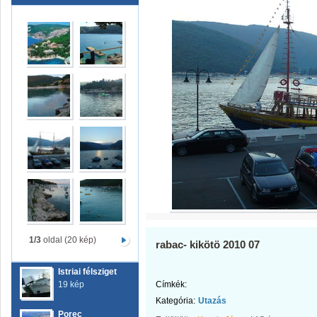
1/3
oldal (20 kép)
rabac- kikötö 2010 07
Istriai félsziget
19 kép
Címkék:
Kategória:
Utazás
Porec