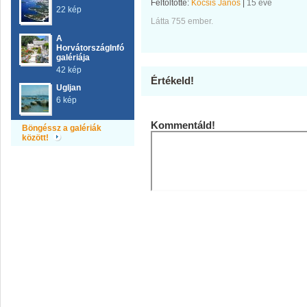
Feltöltötte:
Kocsis János
|
15 éve
22 kép
Látta 755 ember.
A
HorvátországInfó
galériája
42 kép
Értékeld!
Ugljan
6 kép
Kommentáld!
Böngéssz a galériák
között!