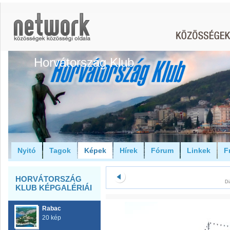
Horvátország Klub
Nyitó
Tagok
Képek
Hírek
Fórum
Linkek
F
HORVÁTORSZÁG
Di
KLUB KÉPGALÉRIÁI
Rabac
20 kép