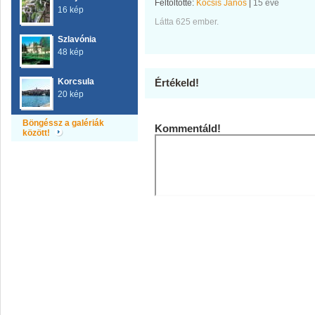
Feltöltötte:
Kocsis János
|
15 éve
16 kép
Látta 625 ember.
Szlavónia
48 kép
Korcsula
Értékeld!
20 kép
Böngéssz a galériák
Kommentáld!
között!