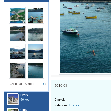
1/3
oldal (20 kép)
2010 08
Omis.
56 kép
Címkék:
Kategória:
Utazás
Slunj