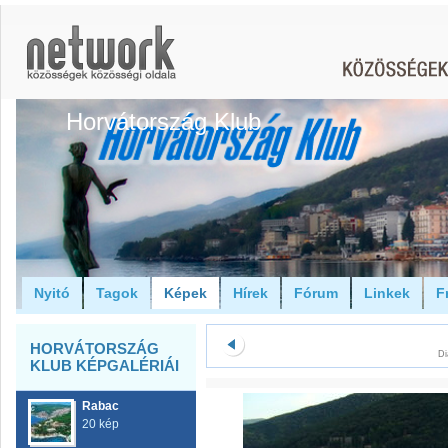
Horvátország Klub
Nyitó
Tagok
Képek
Hírek
Fórum
Linkek
F
HORVÁTORSZÁG
Di
KLUB KÉPGALÉRIÁI
Rabac
20 kép