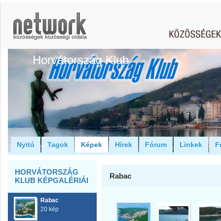
Horvátország Klub
Nyitó
Tagok
Képek
Hírek
Fórum
Linkek
F
HORVÁTORSZÁG
Rabac
KLUB KÉPGALÉRIÁI
Rabac
20 kép