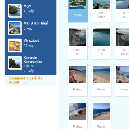
Mljet
13 kép
2011
2010
rabac
rabac
07
Mali Alan Hágó
6 kép
Vir sziget
27 kép
2010
2010
2010
08
08
08 15
Konavle -
Konavoska
stijene
20 kép
Böngéssz a galériák
között!
Rabac
Rabac
Raba
Rabac
Rabac