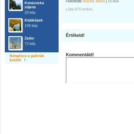
Feltöltötte:
Kocsis János
|
15 éve
Konavoska
stijene
Látta 675 ember.
20 kép
Klubképek
109 kép
Értékeld!
Zadar
72 kép
Kommentáld!
Böngéssz a galériák
között!