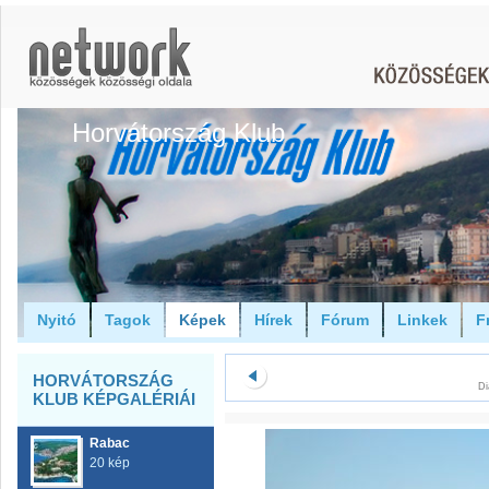
Horvátország Klub
Nyitó
Tagok
Képek
Hírek
Fórum
Linkek
F
HORVÁTORSZÁG
Di
KLUB KÉPGALÉRIÁI
Rabac
20 kép