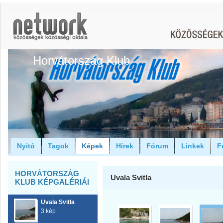
Horvátország Klub
Nyitó
Tagok
Képek
Hírek
Fórum
Linkek
F
HORVÁTORSZÁG
Uvala Svitla
KLUB KÉPGALÉRIÁI
Uvala Svitla
3 kép