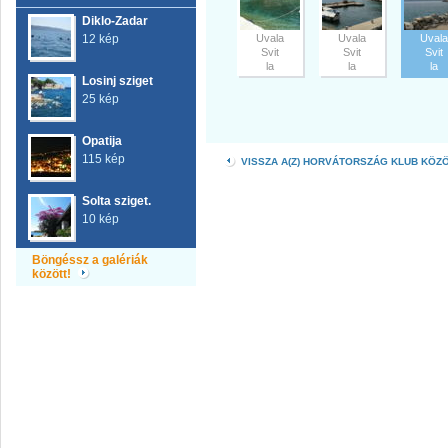
Diklo-Zadar
12 kép
Uvala
Uvala
Uvala
Svit
Svit
Svit
la
la
la
Losinj sziget
25 kép
Opatija
115 kép
VISSZA A(Z) HORVÁTORSZÁG KLUB KÖZ
Solta sziget.
10 kép
Böngéssz a galériák
között!