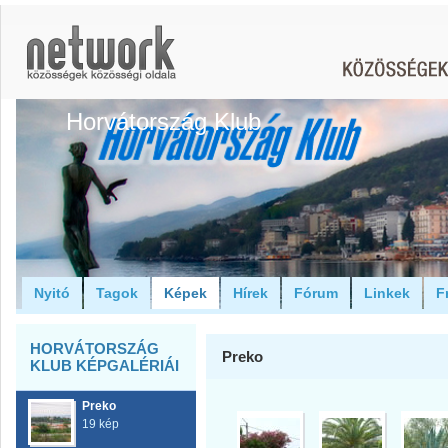
Horvátország Klub
Nyitó
Tagok
Képek
Hírek
Fórum
Linkek
F
HORVÁTORSZÁG
Preko
KLUB KÉPGALÉRIÁI
Preko
19 kép