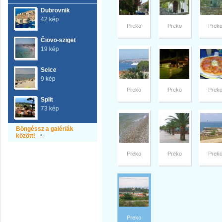
Dubrovnik
42 kép
Preko
Preko
Prek
Čiovo-sziget
19 kép
Selce
9 kép
Preko
Preko
Prek
Split
73 kép
Böngéssz a galériák
között!
Preko
Preko
Prek
Preko