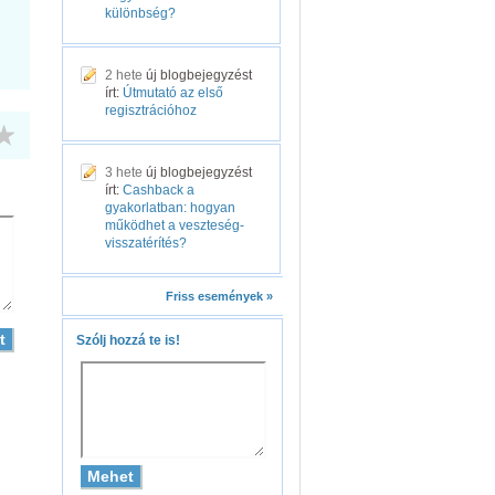
különbség?
2 hete
új blogbejegyzést
írt:
Útmutató az első
regisztrációhoz
3 hete
új blogbejegyzést
írt:
Cashback a
gyakorlatban: hogyan
működhet a veszteség-
visszatérítés?
Friss események »
Szólj hozzá te is!