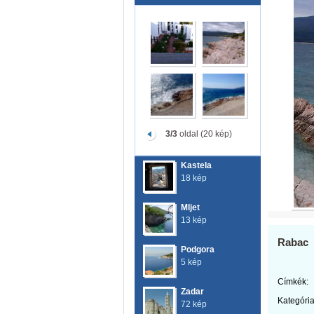
3/3
oldal (20 kép)
Kastela
18 kép
Mljet
13 kép
Rabac
Podgora
5 kép
Címkék:
Zadar
Kategória
72 kép