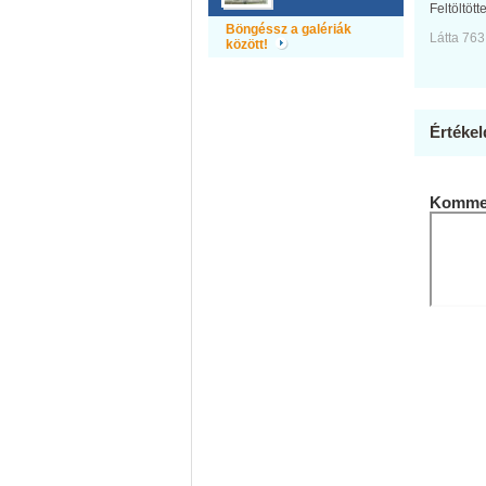
Feltöltött
Böngéssz a galériák
Látta 763
között!
Értékel
Kommen