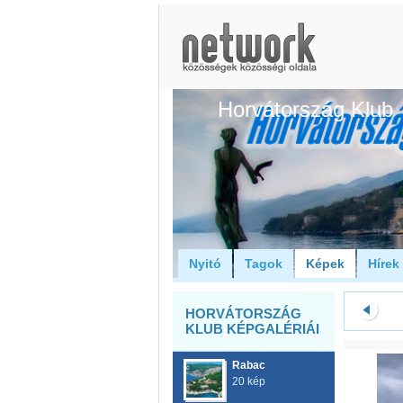
Horvátország Klub
Nyitó
Tagok
Képek
Hírek
HORVÁTORSZÁG
KLUB KÉPGALÉRIÁI
Rabac
20 kép