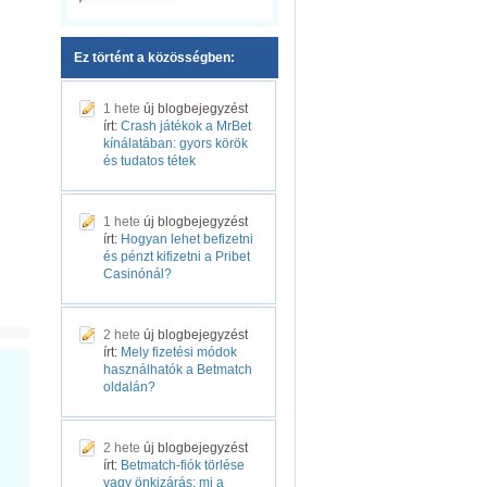
Ez történt a közösségben:
1 hete
új blogbejegyzést
írt:
Crash játékok a MrBet
kínálatában: gyors körök
és tudatos tétek
1 hete
új blogbejegyzést
írt:
Hogyan lehet befizetni
és pénzt kifizetni a Pribet
Casinónál?
2 hete
új blogbejegyzést
írt:
Mely fizetési módok
használhatók a Betmatch
oldalán?
2 hete
új blogbejegyzést
írt:
Betmatch-fiók törlése
vagy önkizárás: mi a