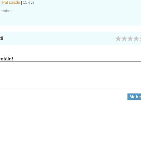
e:
Pál László
|
15 éve
 ember.
d!
táld!