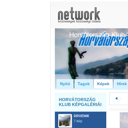
Horvátország Klub
Nyitó
Tagok
Képek
Hírek
HORVÁTORSZÁG
KLUB KÉPGALÉRIÁI
DRVENIK
7 kép