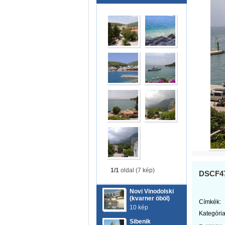
1/1
oldal (7 kép)
DSCF4
Novi Vinodolski
(kvarner öböl)
Címkék:
10 kép
Kategória
Sibenik