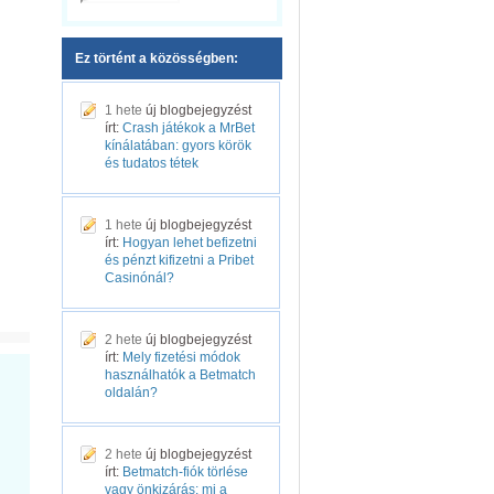
Ez történt a közösségben:
1 hete
új blogbejegyzést
írt:
Crash játékok a MrBet
kínálatában: gyors körök
és tudatos tétek
1 hete
új blogbejegyzést
írt:
Hogyan lehet befizetni
és pénzt kifizetni a Pribet
Casinónál?
2 hete
új blogbejegyzést
írt:
Mely fizetési módok
használhatók a Betmatch
oldalán?
2 hete
új blogbejegyzést
írt:
Betmatch-fiók törlése
vagy önkizárás: mi a