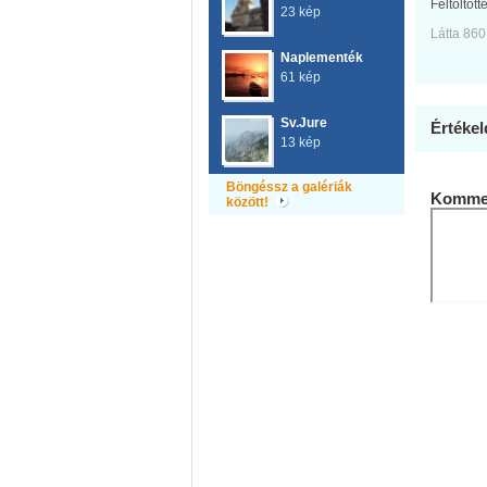
Feltöltött
23 kép
Látta 860
Naplementék
61 kép
Sv.Jure
Értékel
13 kép
Böngéssz a galériák
Kommen
között!