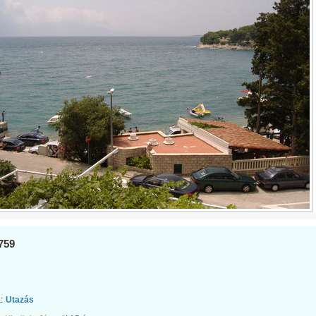
759
:
Utazás