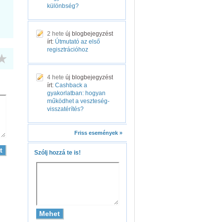
különbség?
2 hete
új blogbejegyzést
írt:
Útmutató az első
regisztrációhoz
4 hete
új blogbejegyzést
írt:
Cashback a
gyakorlatban: hogyan
működhet a veszteség-
visszatérítés?
Friss események »
Szólj hozzá te is!