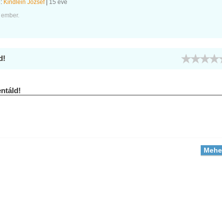
e:
Kindlein József
|
15 éve
 ember.
d!
táld!