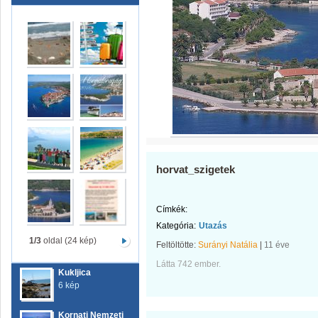
horvat_szigetek
Címkék:
Kategória:
Utazás
1/3
oldal (24 kép)
Feltöltötte:
Surányi Natália
|
11 éve
Látta 742 ember.
Kukljica
6 kép
Kornati Nemzeti