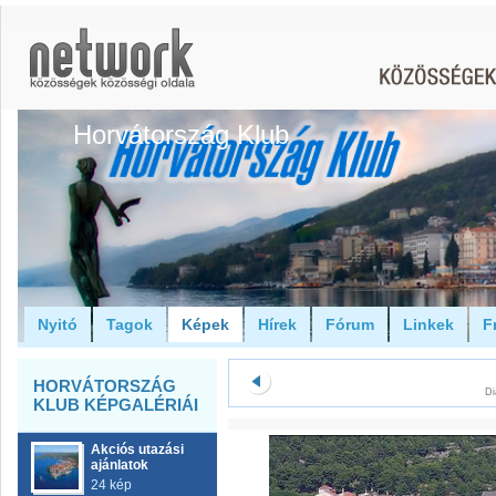
Horvátország Klub
Nyitó
Tagok
Képek
Hírek
Fórum
Linkek
F
HORVÁTORSZÁG
Di
KLUB KÉPGALÉRIÁI
Akciós utazási
ajánlatok
24 kép