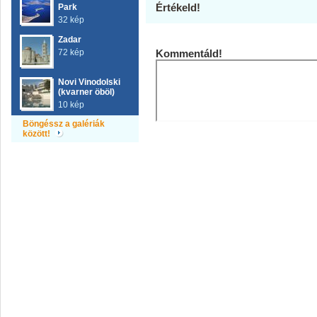
Értékeld!
Park
32 kép
Zadar
72 kép
Kommentáld!
Novi Vinodolski
(kvarner öböl)
10 kép
Böngéssz a galériák
között!