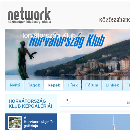
Horvátország Klub
Nyitó
Tagok
Képek
Hírek
Fórum
Linkek
F
HORVÁTORSZÁG
Di
KLUB KÉPGALÉRIÁI
A
HorvátországInfó
galériája