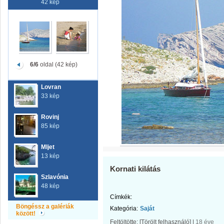
42 kép
6/6
oldal (42 kép)
Lovran
33 kép
Rovinj
85 kép
Mljet
13 kép
Kornati kilátás
Szlavónia
48 kép
Címkék:
Böngéssz a galériák
Kategória:
Saját
között!
Feltöltötte:
[Törölt felhasználó]
|
18 éve