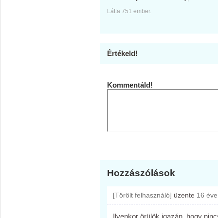
Látta 751 ember.
Értékeld!
Kommentáld!
Hozzászólások
[Törölt felhasználó]
üzente
16 éve
Ilyenkor örülök igazán, hogy nin