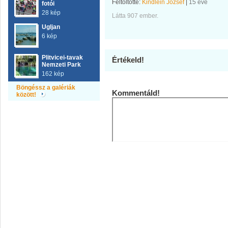
Feltöltötte:
Kindlein József
|
15 éve
fotói
28 kép
Látta 907 ember.
Ugljan
6 kép
Plitvicei-tavak
Értékeld!
Nemzeti Park
162 kép
Böngéssz a galériák
Kommentáld!
között!