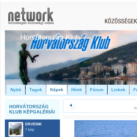
Horvátország Klub
Nyitó
Tagok
Képek
Hírek
Fórum
Linkek
F
HORVÁTORSZÁG
Di
KLUB KÉPGALÉRIÁI
DRVENIK
7 kép