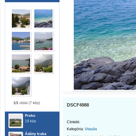
1/1
oldal (7 kép)
DSCF4988
Preko
19 kép
Címkék:
Kategória:
Utazás
Ádány Icuka