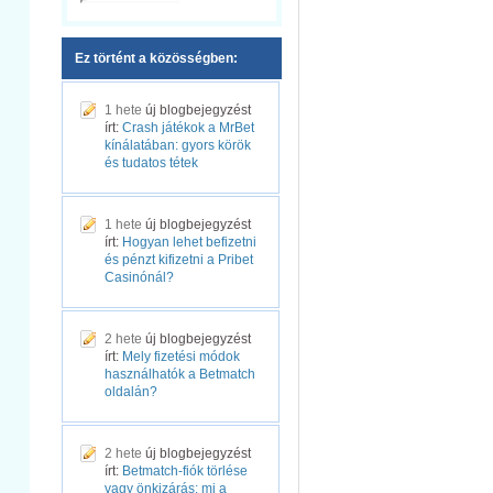
Ez történt a közösségben:
1 hete
új blogbejegyzést
írt:
Crash játékok a MrBet
kínálatában: gyors körök
és tudatos tétek
1 hete
új blogbejegyzést
írt:
Hogyan lehet befizetni
és pénzt kifizetni a Pribet
Casinónál?
2 hete
új blogbejegyzést
írt:
Mely fizetési módok
használhatók a Betmatch
oldalán?
2 hete
új blogbejegyzést
írt:
Betmatch-fiók törlése
vagy önkizárás: mi a