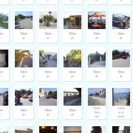
bin
Bibin
Bibin
Bibin
Bibin
Bibin
e
je
je
je
je
je
bin
Bibin
Bibin
Bibin
Bibin
Bibin
e
je
je
je
je
je
Helyi
Irány
bin
Bibin
Bibin
Bibin
stra
a st
e
je
je
je
nd.
rand.