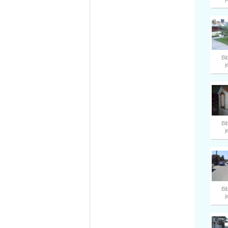
Bi
j
Bi
j
Bi
j