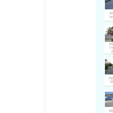
Sé
ju
Há
z 
p
P5
0
S4