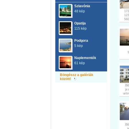
Szlavónia
48 kép
17
12
56
Opatija
115 kép
Podgora
5 kép
Naplementék
61 kép
Böngéssz a galériák
között!
Bi
je
artm
Bi
j