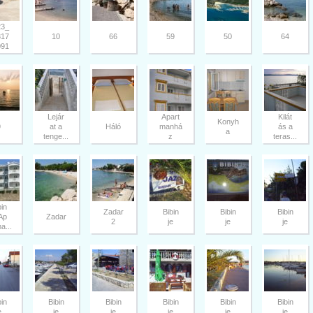
23_
317
10
66
59
50
64
091
Lejár
Apart
Kilát
Konyh
9
at a
Háló
manhá
ás a
a
tenge...
z
teras...
bin
Zadar
Bibin
Bibin
Bibin
 Ap
Zadar
2
je
je
je
a...
bin
Bibin
Bibin
Bibin
Bibin
Bibin
e
je
je
je
je
je