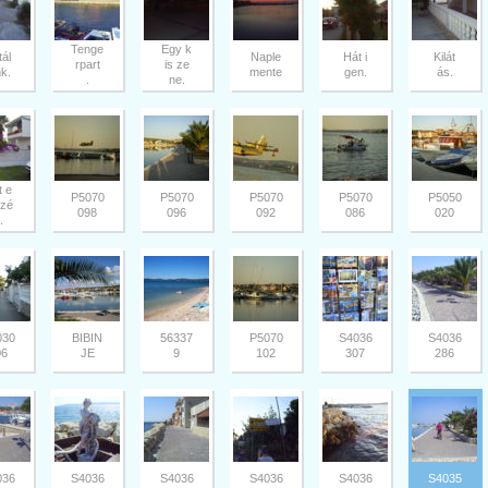
Tenge
Egy k
tál
Naple
Hát i
Kilát
rpart
is ze
nk.
mente
gen.
ás.
.
ne.
t e
P5070
P5070
P5070
P5070
P5050
szé
098
096
092
086
020
.
030
BIBIN
56337
P5070
S4036
S4036
06
JE
9
102
307
286
036
S4036
S4036
S4036
S4036
S4035