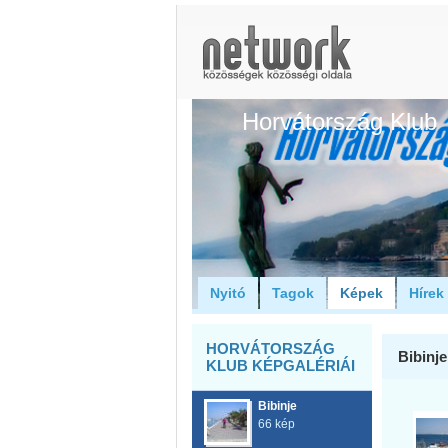
Horvátország Klub
Nyitó
Tagok
Képek
Hírek
HORVÁTORSZÁG
Bibinje
KLUB KÉPGALÉRIÁI
Bibinje
66 kép