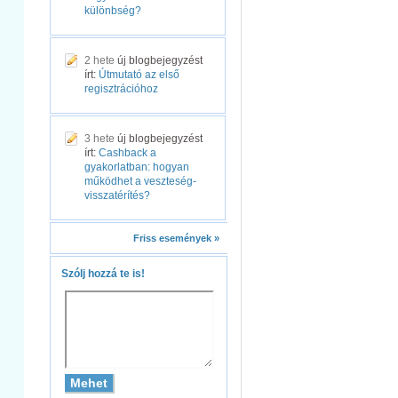
különbség?
2 hete
új blogbejegyzést
írt:
Útmutató az első
regisztrációhoz
3 hete
új blogbejegyzést
írt:
Cashback a
gyakorlatban: hogyan
működhet a veszteség-
visszatérítés?
Friss események »
Szólj hozzá te is!