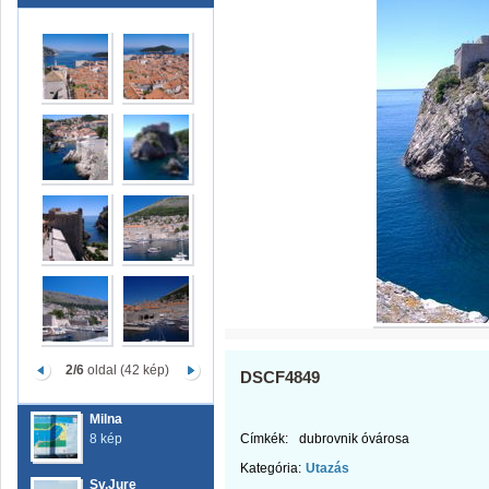
2/6
oldal (42 kép)
DSCF4849
Milna
8 kép
Címkék:
dubrovnik óvárosa
Kategória:
Utazás
Sv.Jure