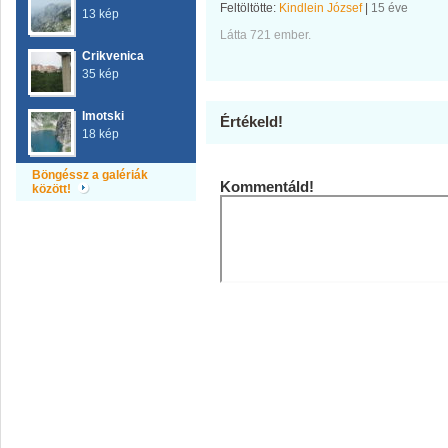
Feltöltötte:
Kindlein József
|
15 éve
13 kép
Látta 721 ember.
Crikvenica
35 kép
Imotski
Értékeld!
18 kép
Böngéssz a galériák
Kommentáld!
között!