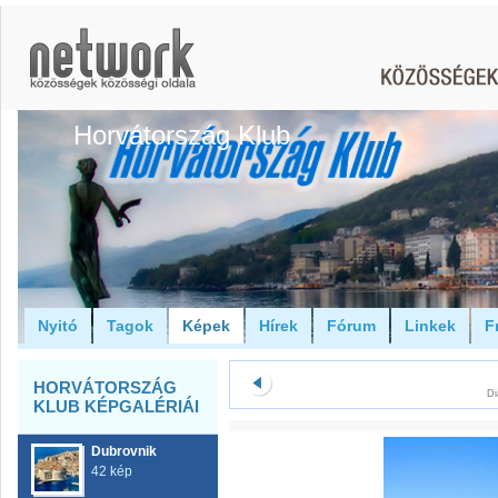
Horvátország Klub
Nyitó
Tagok
Képek
Hírek
Fórum
Linkek
F
HORVÁTORSZÁG
Di
KLUB KÉPGALÉRIÁI
Dubrovnik
42 kép