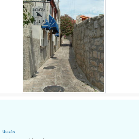
:
Utazás