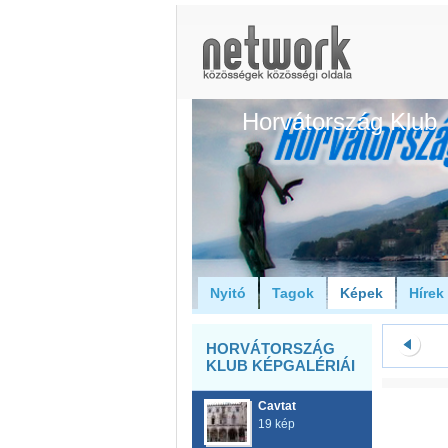
Horvátország Klub
Nyitó
Tagok
Képek
Hírek
HORVÁTORSZÁG
KLUB KÉPGALÉRIÁI
Cavtat
19 kép