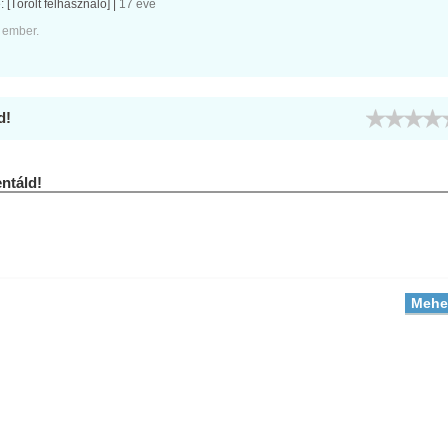
e:
[Törölt felhasználó]
|
17 éve
 ember.
d!
táld!