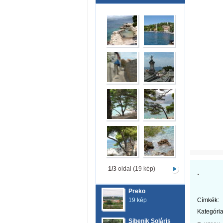
1/3
oldal (19 kép)
.
Preko
19 kép
Címkék:
Kategória
Sibenik Soláris