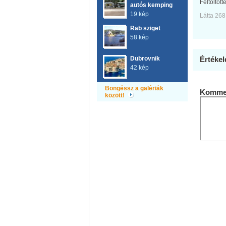
Feltöltött
autós kemping
19 kép
Látta 268
Rab sziget
58 kép
Dubrovnik
Értékel
42 kép
Böngéssz a galériák
Kommen
között!