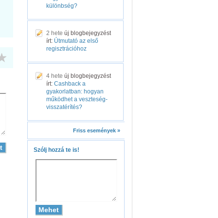
különbség?
2 hete
új blogbejegyzést
írt:
Útmutató az első
regisztrációhoz
4 hete
új blogbejegyzést
írt:
Cashback a
gyakorlatban: hogyan
működhet a veszteség-
visszatérítés?
Friss események »
Szólj hozzá te is!