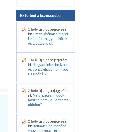
Ez történt a közösségben:
1 hete
új blogbejegyzést
írt:
Crash játékok a MrBet
kínálatában: gyors körök
és tudatos tétek
1 hete
új blogbejegyzést
írt:
Hogyan lehet befizetni
és pénzt kifizetni a Pribet
Casinónál?
2 hete
új blogbejegyzést
írt:
Mely fizetési módok
használhatók a Betmatch
oldalán?
2 hete
új blogbejegyzést
írt:
Betmatch-fiók törlése
vagy önkizárás: mi a