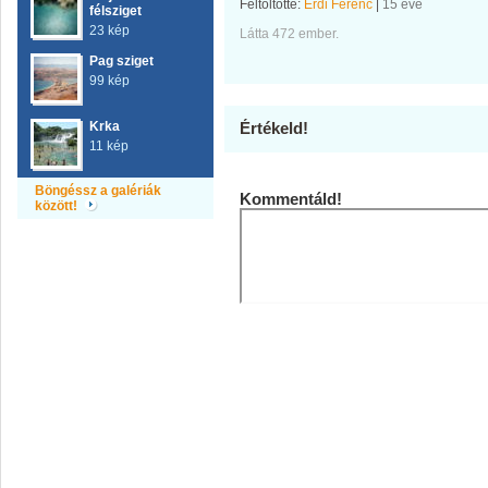
Feltöltötte:
Érdi Ferenc
|
15 éve
félsziget
23 kép
Látta 472 ember.
Pag sziget
99 kép
Krka
Értékeld!
11 kép
Böngéssz a galériák
Kommentáld!
között!