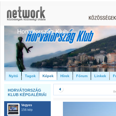
Horvátország Klub
Nyitó
Tagok
Képek
Hírek
Fórum
Linkek
F
HORVÁTORSZÁG
Di
KLUB KÉPGALÉRIÁI
Vegyes
156 kép