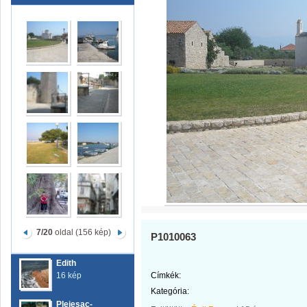
7/20
oldal (156 kép)
P1010063
Edith
16 kép
Címkék:
Kategória:
Plejesac-