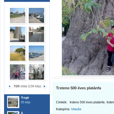
7/20
oldal (156 kép)
Trsteno 500 éves platánfa
Trogir
55 kép
Címkék:
trsteno 500 éves platánfa
trste
Kategória:
Utazás
A