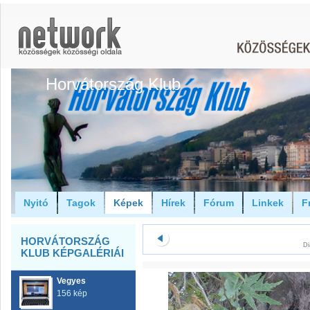
Horvátország Klub
Nyitó
Tagok
Képek
Hírek
Fórum
Linkek
F
HORVÁTORSZÁG
Di
KLUB KÉPGALÉRIÁI
Vegyes
156 kép