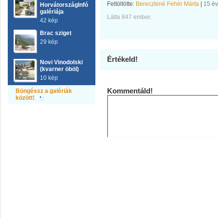
Feltöltötte:
Bereczkiné Fehér Márta
|
15 é
HorvátországInfó
galériája
Látta 847 ember.
42 kép
Brac sziget
29 kép
Értékeld!
Novi Vinodolski
(kvarner öböl)
10 kép
Kommentáld!
Böngéssz a galériák
között!