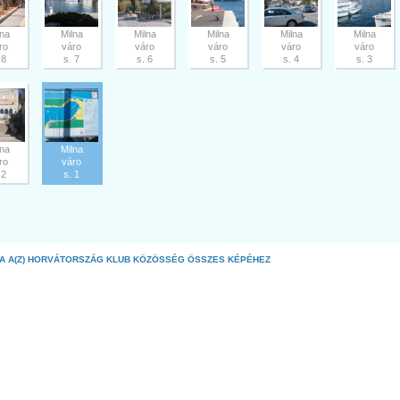
lna
Milna
Milna
Milna
Milna
Milna
ro
váro
váro
váro
váro
váro
 8
s. 7
s. 6
s. 5
s. 4
s. 3
lna
Milna
ro
váro
 2
s. 1
A A(Z) HORVÁTORSZÁG KLUB KÖZÖSSÉG ÖSSZES KÉPÉHEZ