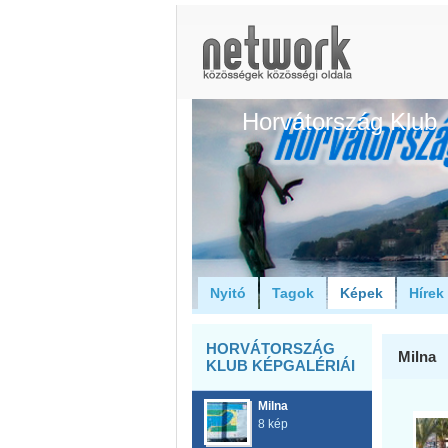
Horvátország Klub
Nyitó
Tagok
Képek
Hírek
HORVÁTORSZÁG
Milna
KLUB KÉPGALÉRIÁI
Milna
8 kép