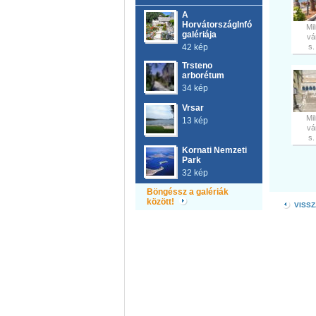
A
HorvátországInfó
Mi
galériája
vá
42 kép
s.
Trsteno
arborétum
34 kép
Vrsar
Mi
13 kép
vá
s.
Kornati Nemzeti
Park
32 kép
Böngéssz a galériák
között!
VISSZ