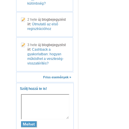
különbség?
2 hete
új blogbejegyzést
írt:
Útmutató az első
regisztrációhoz
3 hete
új blogbejegyzést
írt:
Cashback a
gyakorlatban: hogyan
működhet a veszteség-
visszatérítés?
Friss események »
Szólj hozzá te is!