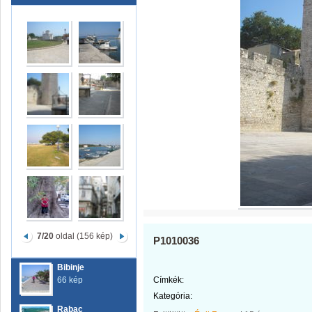
7/20
oldal (156 kép)
P1010036
Bibinje
66 kép
Címkék:
Kategória:
Rabac