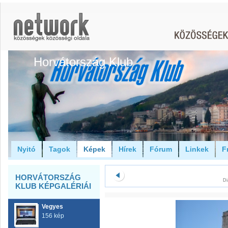
Horvátország Klub
Nyitó
Tagok
Képek
Hírek
Fórum
Linkek
F
HORVÁTORSZÁG
Di
KLUB KÉPGALÉRIÁI
Vegyes
156 kép