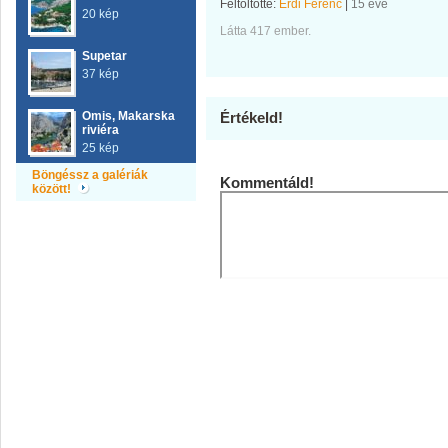
Feltöltötte:
Érdi Ferenc
|
15 éve
20 kép
Látta 417 ember.
Supetar
37 kép
Omis, Makarska
Értékeld!
riviéra
25 kép
Böngéssz a galériák
Kommentáld!
között!