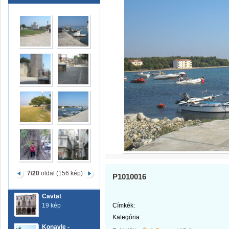
7/20
oldal (156 kép)
P1010016
Cavtat
19 kép
Címkék:
Kategória:
Konavle -