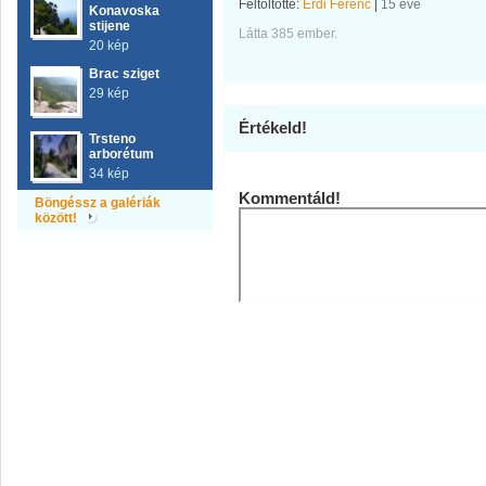
Feltöltötte:
Érdi Ferenc
|
15 éve
Konavoska
stijene
Látta 385 ember.
20 kép
Brac sziget
29 kép
Értékeld!
Trsteno
arborétum
34 kép
Kommentáld!
Böngéssz a galériák
között!