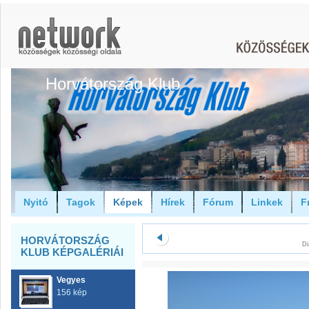
Horvátország Klub
Nyitó
Tagok
Képek
Hírek
Fórum
Linkek
F
HORVÁTORSZÁG
Di
KLUB KÉPGALÉRIÁI
Vegyes
156 kép