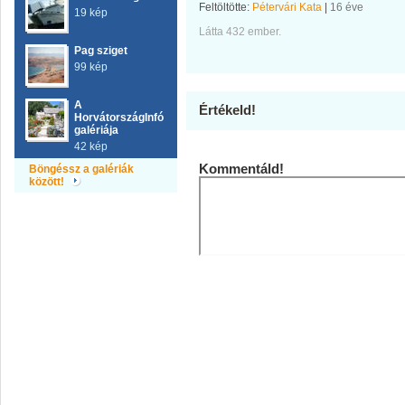
Feltöltötte:
Pétervári Kata
|
16 éve
19 kép
Látta 432 ember.
Pag sziget
99 kép
A
Értékeld!
HorvátországInfó
galériája
42 kép
Kommentáld!
Böngéssz a galériák
között!