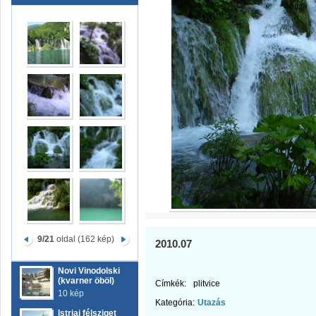
9/21
oldal (162 kép)
2010.07
Novi Vinodolski
(kvarner öböl)
Címkék:
plitvice
10 kép
Kategória:
Utazás
Istriai félsziget