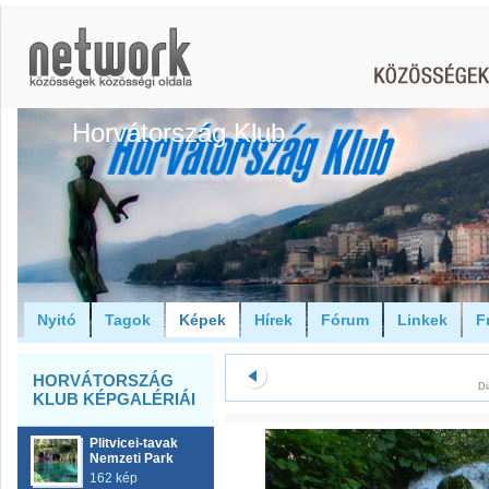
Horvátország Klub
Nyitó
Tagok
Képek
Hírek
Fórum
Linkek
F
HORVÁTORSZÁG
Di
KLUB KÉPGALÉRIÁI
Plitvicei-tavak
Nemzeti Park
162 kép