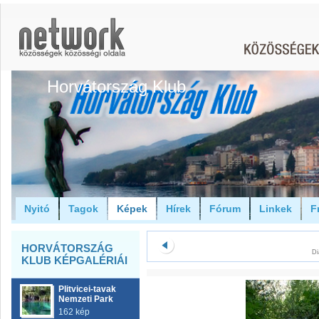
Horvátország Klub
Nyitó
Tagok
Képek
Hírek
Fórum
Linkek
F
HORVÁTORSZÁG
Di
KLUB KÉPGALÉRIÁI
Plitvicei-tavak
Nemzeti Park
162 kép