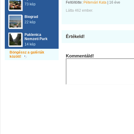
Feltöltötte:
Pétervári Kata
|
16 éve
73 kép
Látta 462 ember.
Biograd
22 kép
Paklenica
Értékeld!
Nemzeti Park
14 kép
Böngéssz a galériák
Kommentáld!
között!