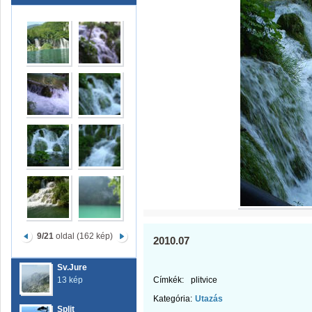
9/21
oldal (162 kép)
2010.07
Sv.Jure
13 kép
Címkék:
plitvice
Kategória:
Utazás
Split