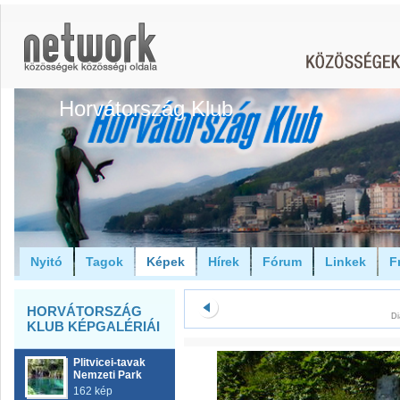
Horvátország Klub
Nyitó
Tagok
Képek
Hírek
Fórum
Linkek
F
HORVÁTORSZÁG
Di
KLUB KÉPGALÉRIÁI
Plitvicei-tavak
Nemzeti Park
162 kép