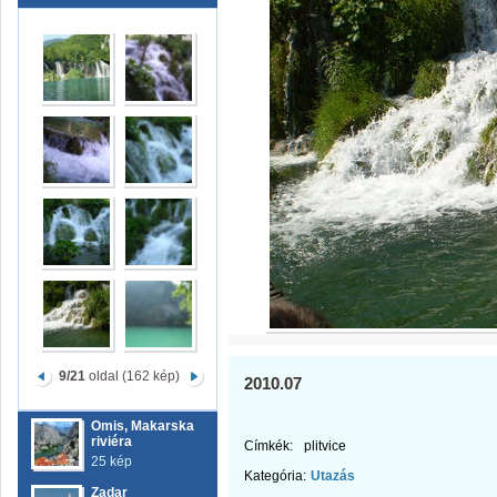
9/21
oldal (162 kép)
2010.07
Omis, Makarska
riviéra
Címkék:
plitvice
25 kép
Kategória:
Utazás
Zadar