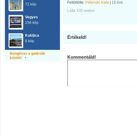
Feltöltötte:
Pétervári Kata
|
16 éve
72 kép
Látta 435 ember.
Vegyes
156 kép
Kukljica
Értékeld!
6 kép
Böngéssz a galériák
Kommentáld!
között!