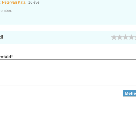
e:
Pétervári Kata
|
16 éve
 ember.
d!
táld!