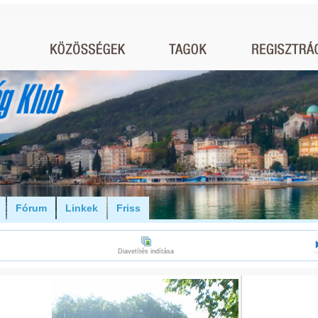
Fórum
Linkek
Friss
Diavetítés indítása