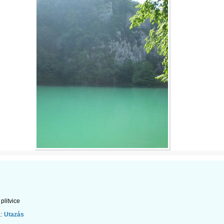
plitvice
:
Utazás