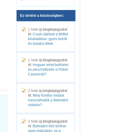
Ez történt a közösségben:
1 hete
új blogbejegyzést
írt:
Crash játékok a MrBet
kínálatában: gyors körök
és tudatos tétek
1 hete
új blogbejegyzést
írt:
Hogyan lehet befizetni
és pénzt kifizetni a Pribet
Casinónál?
2 hete
új blogbejegyzést
írt:
Mely fizetési módok
használhatók a Betmatch
oldalán?
2 hete
új blogbejegyzést
írt:
Betmatch-fiók törlése
vagy önkizárás: mi a