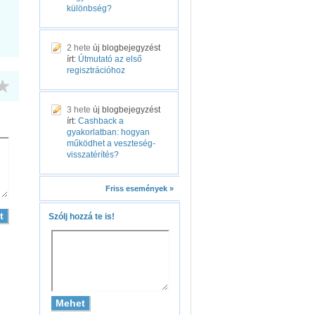
különbség?
2 hete
új blogbejegyzést
írt:
Útmutató az első
regisztrációhoz
3 hete
új blogbejegyzést
írt:
Cashback a
gyakorlatban: hogyan
működhet a veszteség-
visszatérítés?
Friss események »
Szólj hozzá te is!