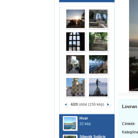
4/20
oldal (156 kép)
Lovran
Hvar
32 kép
Címkék:
Kategória
Sibenik Soláris