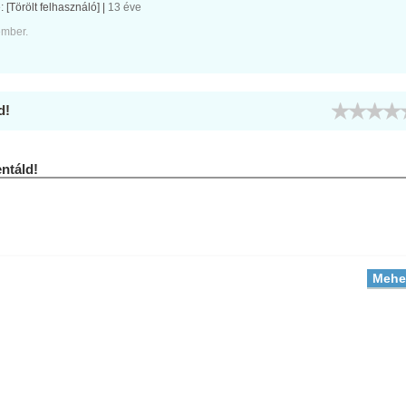
e:
[Törölt felhasználó]
|
13 éve
ember.
d!
táld!