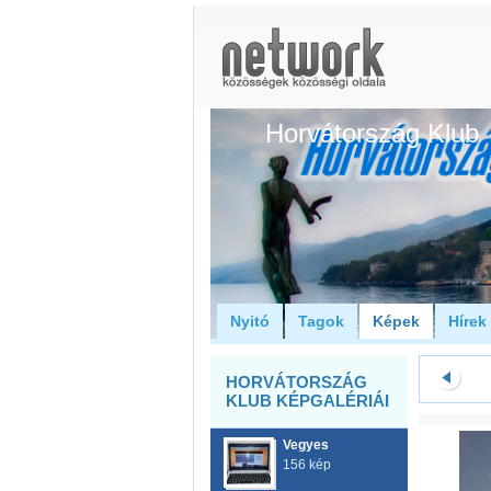
Horvátország Klub
Nyitó
Tagok
Képek
Hírek
HORVÁTORSZÁG
KLUB KÉPGALÉRIÁI
Vegyes
156 kép