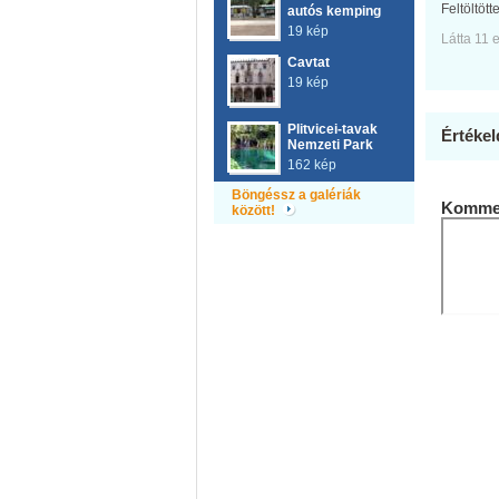
Feltöltött
autós kemping
19 kép
Látta 11 
Cavtat
19 kép
Plitvicei-tavak
Értékel
Nemzeti Park
162 kép
Böngéssz a galériák
Kommen
között!