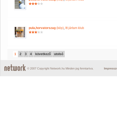
pula,horvatorszag
(kép)
,
Itt jártam klub
1
2
3
4
következő
utolsó
© 2007 Copyright Network.hu Minden jog fenntartva.
Impress