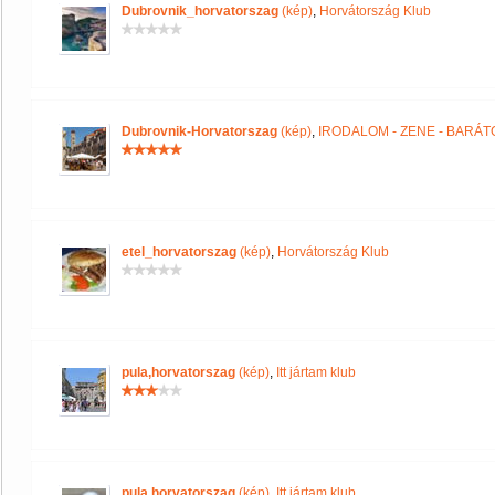
Dubrovnik_horvatorszag
(kép)
,
Horvátország Klub
Dubrovnik-Horvatorszag
(kép)
,
IRODALOM - ZENE - BARÁT
etel_horvatorszag
(kép)
,
Horvátország Klub
pula,horvatorszag
(kép)
,
Itt jártam klub
pula,horvatorszag
(kép)
,
Itt jártam klub