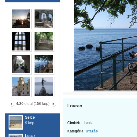
4/20
oldal (156 kép)
Lovran
Selce
9 kép
Címkék:
isztria
Kategória:
Utazás
Lopar