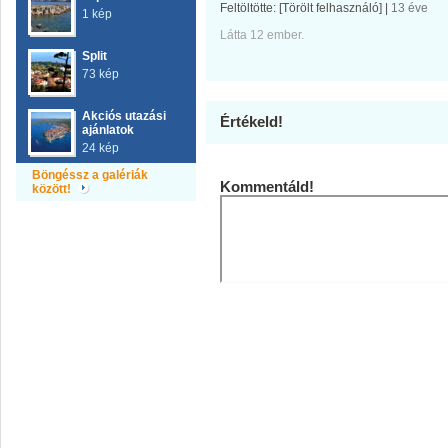
Feltöltötte:
[Törölt felhasználó]
|
13 éve
1 kép
Látta 12 ember.
Split
73 kép
Akciós utazási
Értékeld!
ajánlatok
24 kép
Böngéssz a galériák
Kommentáld!
között!