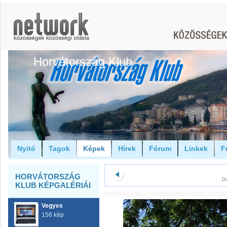
Horvátország Klub
Nyitó
Tagok
Képek
Hírek
Fórum
Linkek
F
HORVÁTORSZÁG
Di
KLUB KÉPGALÉRIÁI
Vegyes
156 kép