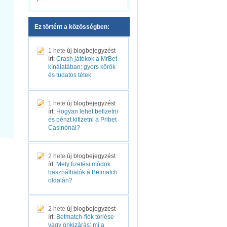
Ez történt a közösségben:
1 hete
új blogbejegyzést
írt:
Crash játékok a MrBet
kínálatában: gyors körök
és tudatos tétek
1 hete
új blogbejegyzést
írt:
Hogyan lehet befizetni
és pénzt kifizetni a Pribet
Casinónál?
2 hete
új blogbejegyzést
írt:
Mely fizetési módok
használhatók a Betmatch
oldalán?
2 hete
új blogbejegyzést
írt:
Betmatch-fiók törlése
vagy önkizárás: mi a