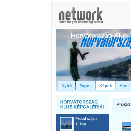
Horvátország Klub
Nyitó
Tagok
Képek
Hírek
HORVÁTORSZÁG
Proizd 
KLUB KÉPGALÉRIÁI
Proizd sziget
11 kép