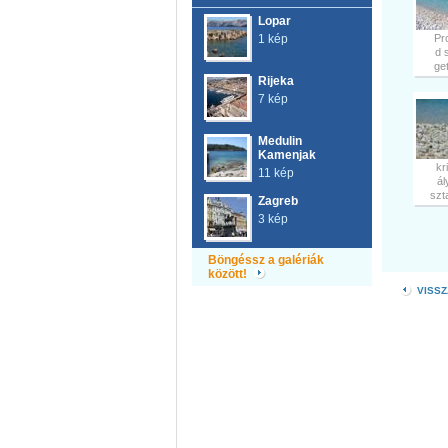
Lopar
1 kép
Pr
d 
ge
Rijeka
7 kép
Medulin
Kamenjak
kr
11 kép
ály
szta
Zagreb
3 kép
Böngéssz a galériák
között!
VISSZ