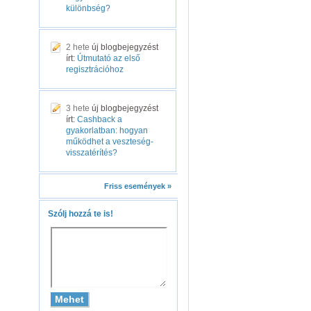
különbség?
2 hete
új blogbejegyzést
írt:
Útmutató az első
regisztrációhoz
3 hete
új blogbejegyzést
írt:
Cashback a
gyakorlatban: hogyan
működhet a veszteség-
visszatérítés?
Friss események »
Szólj hozzá te is!