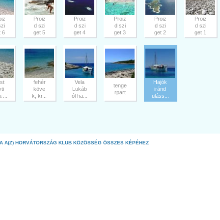
oiz
Proiz
Proiz
Proiz
Proiz
Proiz
szi
d szi
d szi
d szi
d szi
d szi
t 6
get 5
get 4
get 3
get 2
get 1
ist
fehér
Vela
Hajók
tenge
ti
köve
Lukáb
iránd
rpart
 ...
k, kr...
ól ha...
uláss...
A A(Z) HORVÁTORSZÁG KLUB KÖZÖSSÉG ÖSSZES KÉPÉHEZ