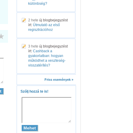
különbség?
2 hete
új blogbejegyzést
írt:
Útmutató az első
regisztrációhoz
3 hete
új blogbejegyzést
írt:
Cashback a
gyakorlatban: hogyan
működhet a veszteség-
visszatérítés?
Friss események »
Szólj hozzá te is!