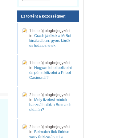
Ez történt a közösségben:
1 hete
új blogbejegyzést
írt:
Crash játékok a MrBet
kínálatában: gyors körök
és tudatos tétek
1 hete
új blogbejegyzést
írt:
Hogyan lehet befizetni
és pénzt kifizetni a Pribet
Casinónál?
2 hete
új blogbejegyzést
írt:
Mely fizetési módok
használhatók a Betmatch
oldalán?
2 hete
új blogbejegyzést
írt:
Betmatch-fiók törlése
vagy önkizárás: mi a