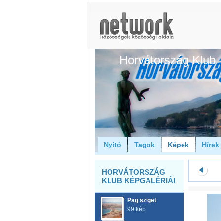
Horvátország Klub
Nyitó
Tagok
Képek
Hírek
HORVÁTORSZÁG
KLUB KÉPGALÉRIÁI
Pag sziget
99 kép