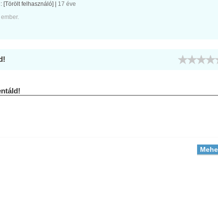
e:
[Törölt felhasználó]
|
17 éve
 ember.
d!
táld!