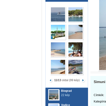
11/13
oldal (99 kép)
Simuni
Biograd
22 kép
Címkék:
Kategória
Vodice