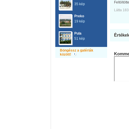
Feltöltött
35 kép
Látta 183
Preko
19 kép
Pula
Értékel
51 kép
Böngéssz a galériák
Kommen
között!