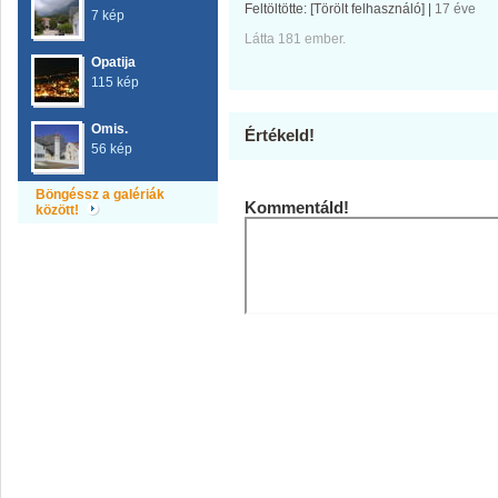
Feltöltötte:
[Törölt felhasználó]
|
17 éve
7 kép
Látta 181 ember.
Opatija
115 kép
Omis.
Értékeld!
56 kép
Böngéssz a galériák
Kommentáld!
között!