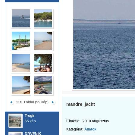
11/13
oldal (99 kép)
mandre_jacht
Trogir
55 kép
Címkék:
2010.augusztus
Kategória:
Állatok
DRVENIK