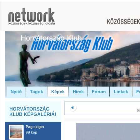
Horvátország Klub
Nyitó
Tagok
Képek
Hírek
Fórum
Linkek
F
HORVÁTORSZÁG
Di
KLUB KÉPGALÉRIÁI
Pag sziget
99 kép