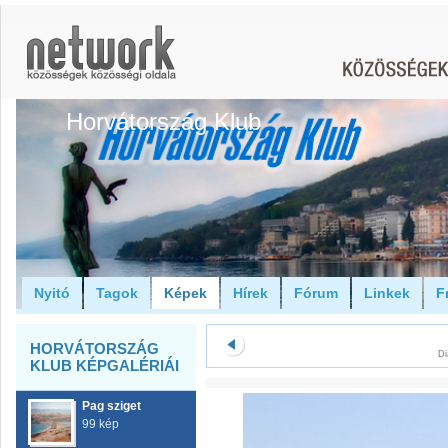
Horvátország Klub
Nyitó
Tagok
Képek
Hírek
Fórum
Linkek
F
HORVÁTORSZÁG
Di
KLUB KÉPGALÉRIÁI
Pag sziget
99 kép