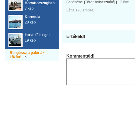
Feltöltötte:
[Törölt felhasználó]
|
17 éve
Horvátországban
7 kép
Látta 170 ember.
Korcsula
20 kép
Istriai félsziget
Értékeld!
19 kép
Böngéssz a galériák
Kommentáld!
között!