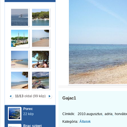
11/13
oldal (99 kép)
Gajac1
Porec
22 kép
Címkék:
2010.augusztus
adria
horváto
Kategória:
Állatok
Brac sziget