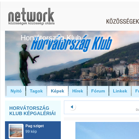
Horvátország Klub
Nyitó
Tagok
Képek
Hírek
Fórum
Linkek
F
HORVÁTORSZÁG
Di
KLUB KÉPGALÉRIÁI
Pag sziget
99 kép