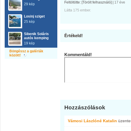
Feltöltötte:
[Törölt felhasználó]
|
17 éve
29 kép
Látta 175 ember.
Losinj sziget
25 kép
Sibenik Soláris
Értékeld!
autós kemping
19 kép
Böngéssz a galériák
Kommentáld!
között!
Hozzászólások
Vámosi Lászlóné Katalin
üzent