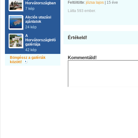
Feltöltötte:
józsa lajos
|
15 éve
Horvátországban
7 kép
Látta 593 ember.
Akciós utazási
ajánlatok
24 kép
A
Értékeld!
HorvátországInfó
galériája
42 kép
Kommentáld!
Böngéssz a galériák
között!