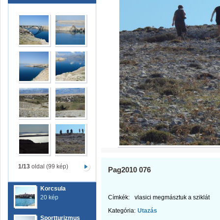
1/13
oldal (99 kép)
Pag2010 076
Korcsula
20 kép
Címkék:
vlasici megmásztuk a sziklát
Kategória:
Utazás
Sportturizmus