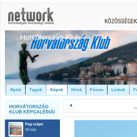
Horvátország Klub
Nyitó
Tagok
Képek
Hírek
Fórum
Linkek
F
HORVÁTORSZÁG
Di
KLUB KÉPGALÉRIÁI
Pag sziget
99 kép