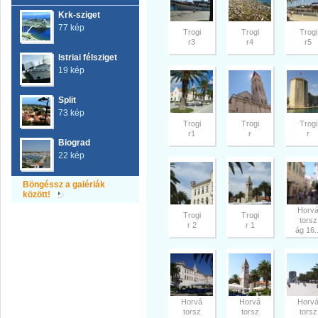
Krk-sziget
77 kép
Trogi
Trogi
Trogi
r3
r4
r5
Istriai félsziget
19 kép
Split
73 kép
Trogi
Trogi
Trogi
r1
r
r
Biograd
22 kép
Böngéssz a galériák
között!
Horv
Trogi
Trogi
torsz
r 2
r 1
ág 16..
Horvá
Horvá
Horv
torsz
torsz
torsz