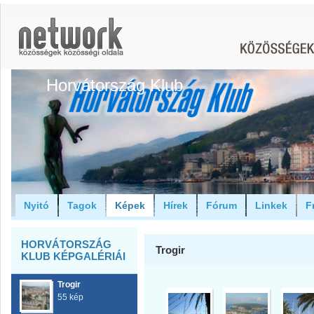
Horvátország Klub
Nyitó
Tagok
Képek
Hírek
Fórum
Linkek
F
HORVÁTORSZÁG
Trogir
KLUB KÉPGALÉRIÁI
Trogir
55 kép