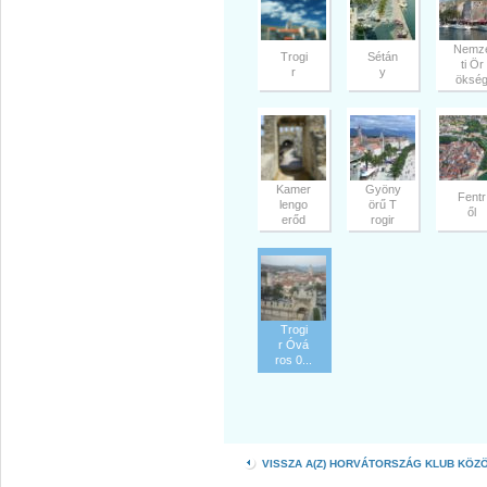
Nemz
Trogi
Sétán
ti Ör
r
y
öksé
Kamer
Gyöny
Fentr
lengo
örű T
ől
erőd
rogir
Trogi
r Óvá
ros 0...
VISSZA A(Z) HORVÁTORSZÁG KLUB KÖZ