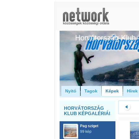
Horvátország Klub
Nyitó
Tagok
Képek
Hírek
HORVÁTORSZÁG
KLUB KÉPGALÉRIÁI
Pag sziget
99 kép