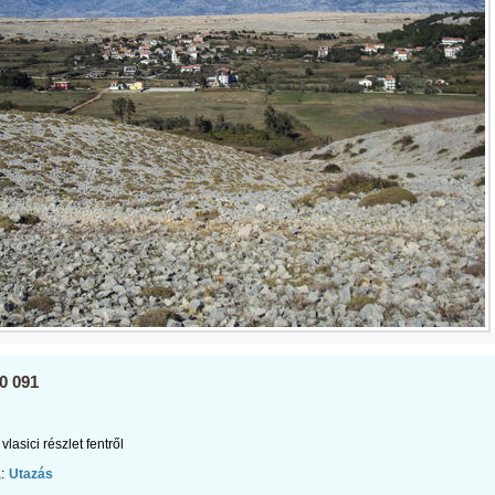
0 091
vlasici részlet fentről
:
Utazás