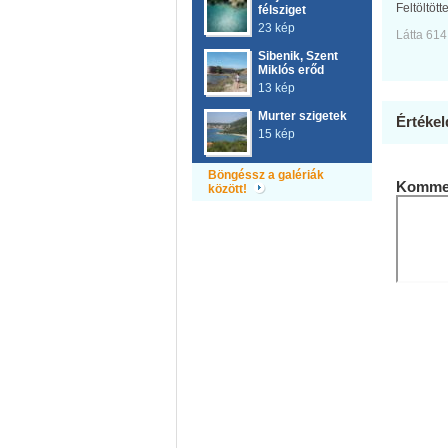
Feltöltött
félsziget
23 kép
Látta 614
Sibenik, Szent
Miklós erőd
13 kép
Murter szigetek
Értékel
15 kép
Böngéssz a galériák
Kommen
között!