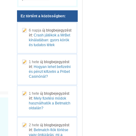
Ez történt a közösségben:
6 napja
új blogbejegyzést
írt:
Crash játékok a MrBet
kínálatában: gyors körök
és tudatos tétek
1 hete
új blogbejegyzést
írt:
Hogyan lehet befizetni
és pénzt kifizetni a Pribet
Casinónál?
1 hete
új blogbejegyzést
írt:
Mely fizetési módok
használhatók a Betmatch
oldalán?
2 hete
új blogbejegyzést
írt:
Betmatch-fiók törlése
vagy önkizárás: mi a