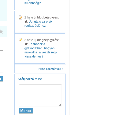
különbség?
2 hete
új blogbejegyzést
írt:
Útmutató az első
regisztrációhoz
3 hete
új blogbejegyzést
írt:
Cashback a
gyakorlatban: hogyan
működhet a veszteség-
visszatérítés?
Friss események »
Szólj hozzá te is!