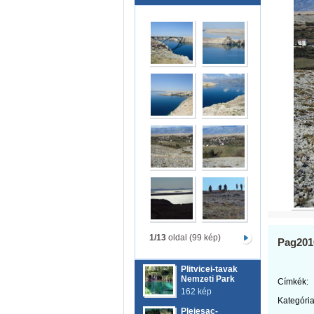
1/13
oldal (99 kép)
Pag201
Plitvicei-tavak
Nemzeti Park
Címkék:
162 kép
Kategória
Plejesac-