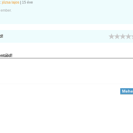
e:
józsa lajos
|
15 éve
 ember.
d!
táld!