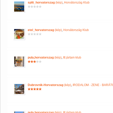
split_horvatorszag
(kép)
,
Horvátország Klub
etel_horvatorszag
(kép)
,
Horvátország Klub
pula,horvatorszag
(kép)
,
Itt jártam klub
Dubrovnik-Horvatorszag
(kép)
,
IRODALOM - ZENE - BARÁT
pula,horvatorszag
(kép)
,
Itt jártam klub