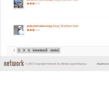
pula,horvatorszag
(kép)
,
Itt jártam klub
1
2
3
4
következő
utolsó
© 2007 Copyright Network.hu Minden jog fenntartva.
Impress