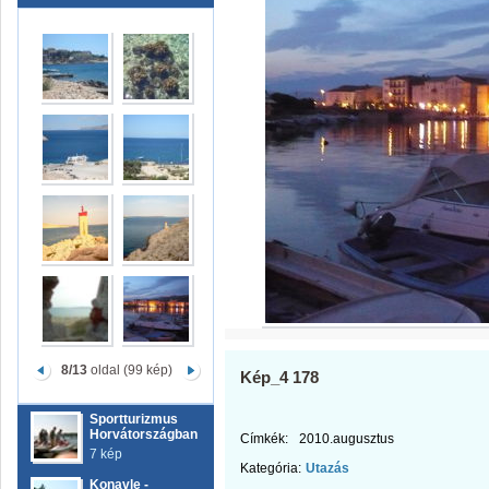
8/13
oldal (99 kép)
Kép_4 178
Sportturizmus
Horvátországban
Címkék:
2010.augusztus
7 kép
Kategória:
Utazás
Konavle -