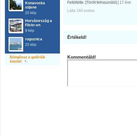
Feltöltötte:
[Törölt felhasználó]
|
17 éve
Konavoska
stijene
Látta 160 ember.
20 kép
Horvátország a
Flickr-en
9 kép
Értékeld!
rogoznica
20 kép
Kommentáld!
Böngéssz a galériák
között!