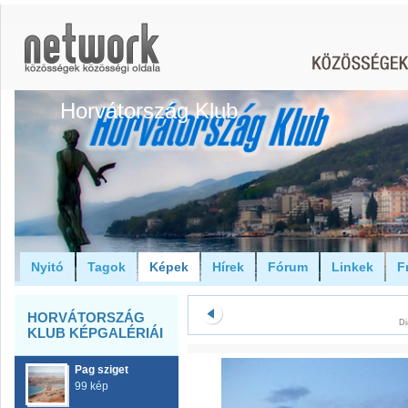
Horvátország Klub
Nyitó
Tagok
Képek
Hírek
Fórum
Linkek
F
HORVÁTORSZÁG
Di
KLUB KÉPGALÉRIÁI
Pag sziget
99 kép